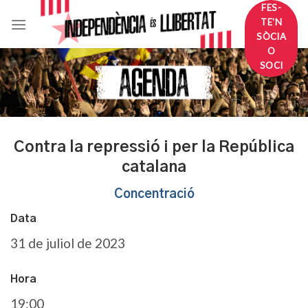
Skip
FES-
TE'N
to
SÒCIA
content
O
SOCI
Contra la repressió i per la República
catalana
Concentració
Data
31 de juliol de 2023
Hora
19:00