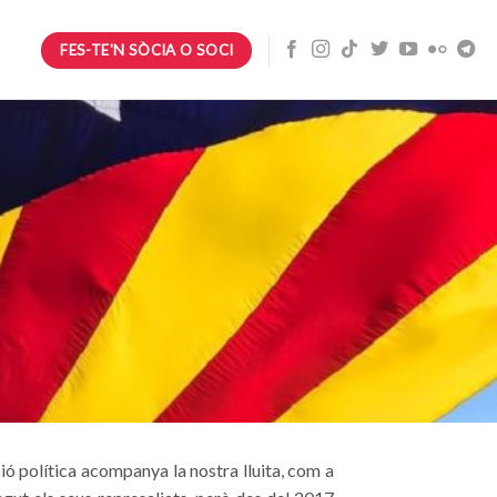
FES-TE'N SÒCIA O SOCI
ó política acompanya la nostra lluita, com a