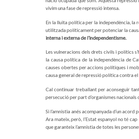
nació ocupada que som. Aquesta repressió n
vivim una fase de repressió intensa.
En la lluita política per la independència, l
utilitzada políticament per potenciar la caus
interna i externa de l’independentisme.
Les vulneracions dels drets civils i polítics s
la causa política de la independència de Cata
causes obertes per accions polítiques i mobi
causa general de repressió política contra 
Cal continuar treballant per aconseguir tan
persecució per part d’organismes nacionals 
Si l’amnistia anés acompanyada d’un acord pol
Ara mateix, però, l’Estat espanyol no té cap
que garanteix l’amnistia de totes les person