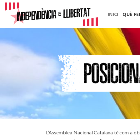
Skip
to
INICI
QUÈ F
content
L’Assemblea Nacional Catalana té com a obje