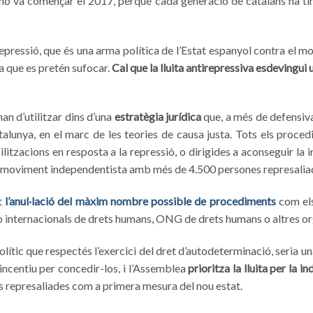
o va començar el 2017, perquè cada generació de catalans ha ting
a repressió, que és una arma política de l’Estat espanyol contra el 
a que es pretén sufocar.
Cal que la lluita antirepressiva esdevingui 
’han d’utilitzar dins d’una
estratègia jurídica
que, a més de defensiva,
lunya, en el marc de les teories de causa justa. Tots els procedim
litzacions en resposta a la repressió, o dirigides a aconseguir l
el moviment independentista amb més de 4.500 persones represalia
t
l’anul·lació del màxim nombre possible de procediments
com el
o internacionals de drets humans, ONG de drets humans o altres or
ític que respectés l’exercici del dret d’autodeterminació, seria u
 incentiu per concedir-los, i l’Assemblea
prioritza la lluita per la 
es represaliades com a primera mesura del nou estat.