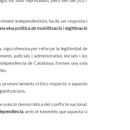
ut els seus represaliats, però des del 2017
moviment independentista, ha de ser resposta i
una eina política de mobilització i legitimació
 sigui ofensiva per reforçar la legitimitat de
ents judicials i administratius iniciats i les
a independència de Catalunya, formen una sola
des.
s pronunciaments crítics respecte a aquesta
ganitzacions.
na solució democràtica del conflicte nacional.
independència
, amb el benentès que aquesta sí