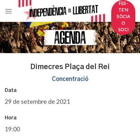
Skip
FES-
TE'N
to
SÒCIA
content
O
SOCI
Dimecres Plaça del Rei
Concentració
Data
29 de setembre de 2021
Hora
19:00