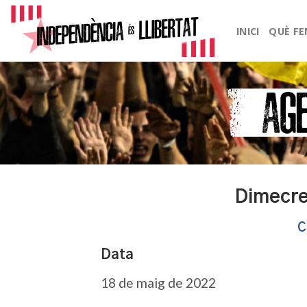
Skip
to
INICI
QUÈ F
content
Dimecre
C
Data
18 de maig de 2022