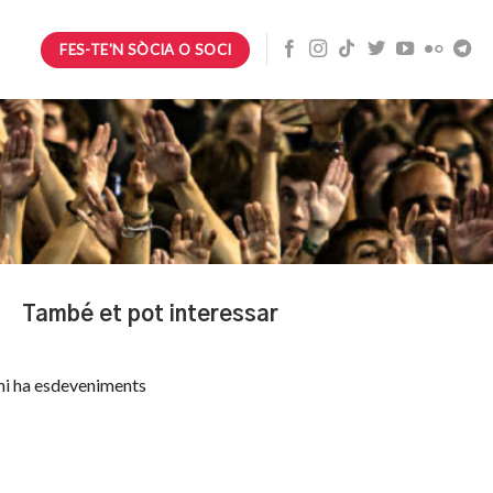
FES-TE'N SÒCIA O SOCI
També et pot interessar
hi ha esdeveniments