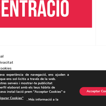
gal
rivacitat
Cookies
teva experiència de navegació, ens ajuden a
 que ens sol·licitis a través de la web.
stres serveis i mostrar-te publicitat
erfil elaborat amb els teus hàbits de
Acceptar Co
 seva instal·lació prem "Acceptar Cookies" o
ASSEMBLEA NACIONAL CATALANA
igurar Cookies"
. Més informació a la
Carrer de la Marina, 315, 08025 Barcelona · 93 347 17 14