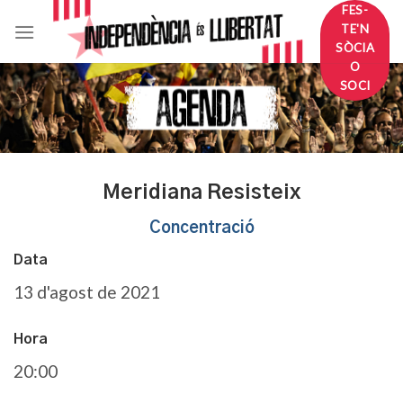
Skip
FES-
TE'N
to
SÒCIA
content
O
SOCI
Meridiana Resisteix
Concentració
Data
13 d'agost de 2021
Hora
20:00