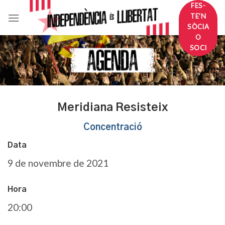
Skip
FES-
TE'N
to
SÒCIA
content
O
SOCI
Meridiana Resisteix
Concentració
Data
9 de novembre de 2021
Hora
20:00