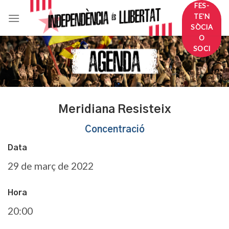
Skip
FES-
TE'N
to
SÒCIA
content
O
SOCI
Meridiana Resisteix
Concentració
Data
29 de març de 2022
Hora
20:00