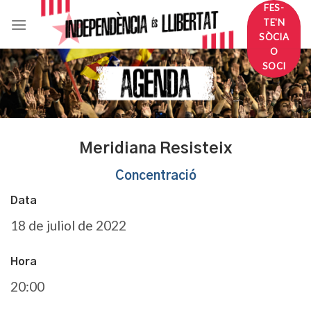
Skip
FES-
TE'N
to
SÒCIA
content
O
SOCI
Meridiana Resisteix
Concentració
Data
18 de juliol de 2022
Hora
20:00