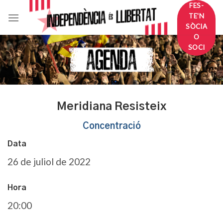
Skip
FES-
TE'N
to
SÒCIA
content
O
SOCI
Meridiana Resisteix
Concentració
Data
26 de juliol de 2022
Hora
20:00