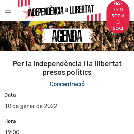
Skip
FES-
TE'N
to
SÒCIA
content
O
SOCI
Per la Independència i la llibertat
presos polítics
Concentració
Data
10 de gener de 2022
Hora
19:00