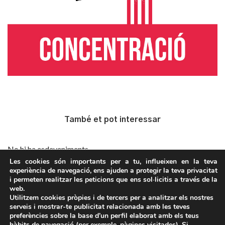
També et pot interessar
No hi ha esdeveniments
Les cookies són importants per a tu, influeixen en la teva
experiència de navegació, ens ajuden a protegir la teva privacitat
i permeten realitzar les peticions que ens sol·licitis a través de la
web.
Avís legal
Utilitzem cookies pròpies i de tercers per a analitzar els nostres
serveis i mostrar-te publicitat relacionada amb les teves
Política de privacitat
preferències sobre la base d’un perfil elaborat amb els teus
Política de Cookies
hàbits de navegació (per exemple, pàgines visitades). Si