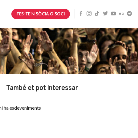
FES-TE'N SÒCIA O SOCI
També et pot interessar
hi ha esdeveniments