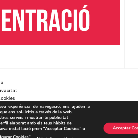
gal
rivacitat
Cookies
teva experiència de navegació, ens ajuden a
 que ens sol·licitis a través de la web.
stres serveis i mostrar-te publicitat
erfil elaborat amb els teus hàbits de
Acceptar Co
 seva instal·lació prem "Acceptar Cookies" o
ASSEMBLEA NACIONAL CATALANA
igurar Cookies"