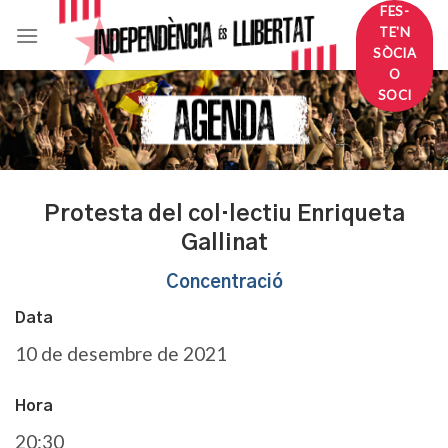
Skip
FES-
TE'N
to
SÒCIA
content
O
SOCI
Protesta del col·lectiu Enriqueta
Gallinat
Concentració
Data
10 de desembre de 2021
Hora
20:30