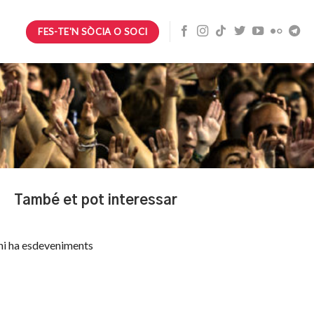
FES-TE'N SÒCIA O SOCI
També et pot interessar
hi ha esdeveniments