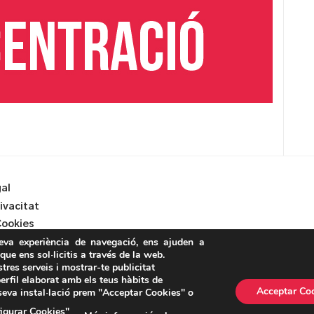
gal
rivacitat
Cookies
teva experiència de navegació, ens ajuden a
 que ens sol·licitis a través de la web.
stres serveis i mostrar-te publicitat
erfil elaborat amb els teus hàbits de
Acceptar Co
 seva instal·lació prem "Acceptar Cookies" o
ASSEMBLEA NACIONAL CATALANA
igurar Cookies"