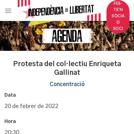
Skip
FES-
TE'N
to
SÒCIA
content
O
SOCI
Protesta del col·lectiu Enriqueta
Gallinat
Concentració
Data
20 de febrer de 2022
Hora
20:30