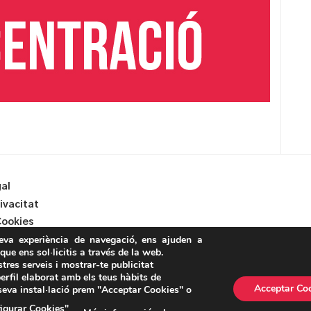
gal
rivacitat
Cookies
teva experiència de navegació, ens ajuden a
 que ens sol·licitis a través de la web.
stres serveis i mostrar-te publicitat
erfil elaborat amb els teus hàbits de
Acceptar Co
 seva instal·lació prem "Acceptar Cookies" o
ASSEMBLEA NACIONAL CATALANA
igurar Cookies"