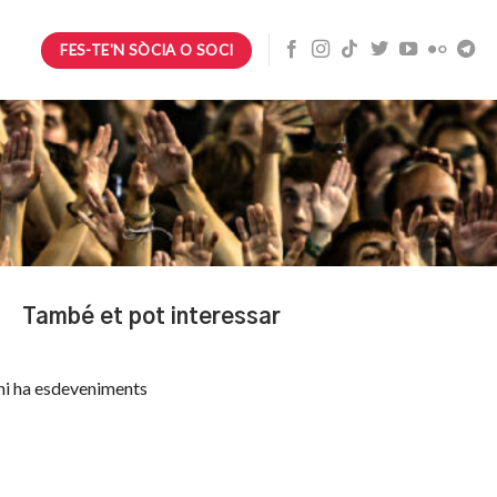
FES-TE'N SÒCIA O SOCI
També et pot interessar
hi ha esdeveniments