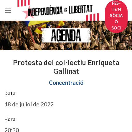
Skip
FES-
TE'N
to
SÒCIA
content
O
SOCI
Protesta del col·lectiu Enriqueta
Gallinat
Concentració
Data
18 de juliol de 2022
Hora
20:30