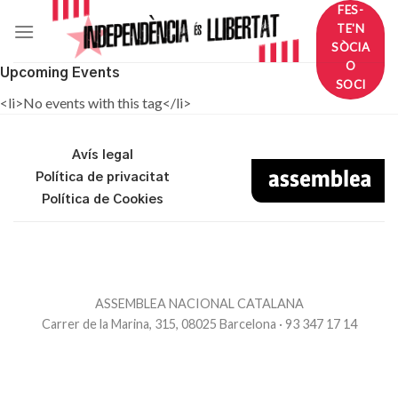
Skip
FES-
TE'N
to
SÒCIA
content
O
Upcoming Events
SOCI
<li>No events with this tag</li>
Avís legal
Política de privacitat
Política de Cookies
ASSEMBLEA NACIONAL CATALANA
Carrer de la Marina, 315, 08025 Barcelona · 93 347 17 14