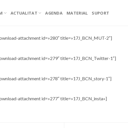
EM
ACTUALITAT
AGENDA
MATERIAL
SUPORT
ownload-attachment id=»280″ title=»17J_BCN_MUT-2″]
ownload-attachment id=»279″ title=»17J_BCN_Twitter-1″]
ownload-attachment id=»278″ title=»17J_BCN_story-1″]
ownload-attachment id=»277″ title=»17J_BCN_insta»]