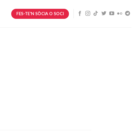
FES-TE'N SÒCIA O SOCI