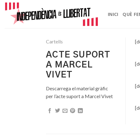
Skip
to
INICI
QUÈ F
content
Cartells
[d
ACTE SUPORT
[d
A MARCEL
VIVET
[d
Descarrega el material gràfic
per l’acte suport a Marcel Vivet
[d