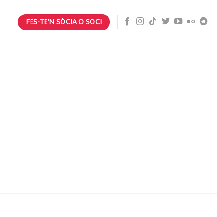
FES-TE'N SÒCIA O SOCI