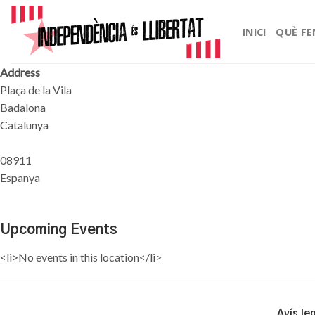
Skip
to
INICI
QUÈ F
content
Address
Plaça de la Vila
Badalona
Catalunya
08911
Espanya
Upcoming Events
<li>No events in this location</li>
Avís le