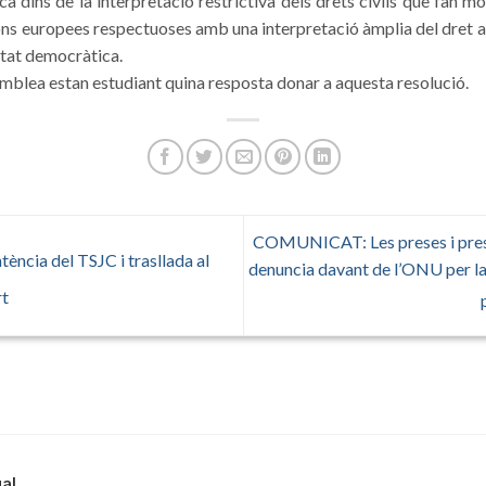
 dins de la interpretació restrictiva dels drets civils que fan mo
ns europees respectuoses amb una interpretació àmplia del dret a 
etat democràtica.
semblea estan estudiant quina resposta donar a aquesta resolució.
COMUNICAT: Les preses i presos
tència del TSJC i trasllada al
denuncia davant de l’ONU per la 
rt
gal