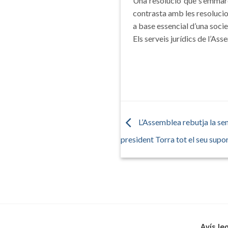
Una resolució que s’emmarca
contrasta amb les resolucio
a base essencial d’una soci
Els serveis jurídics de l’As
L’Assemblea rebutja la sen
president Torra tot el seu supo
Avís le