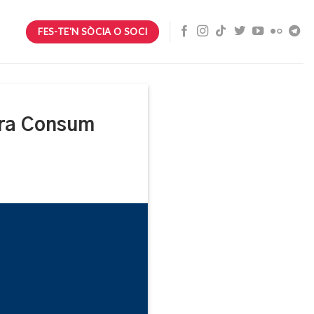
FES-TE'N SÒCIA O SOCI
tra Consum