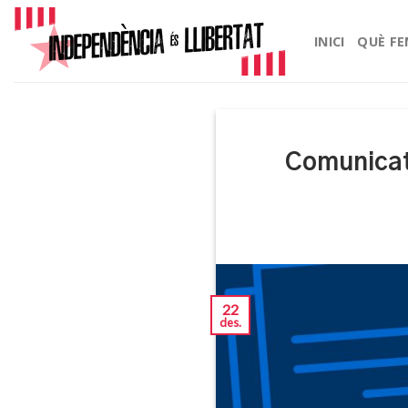
Skip
to
INICI
QUÈ F
content
Comunicat
22
des.