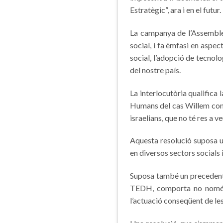
Estratègic”, ara i en el futur.
La campanya de l’Assemble
social, i fa èmfasi en aspe
social, l’adopció de tecnolo
del nostre país.
La interlocutòria qualifica
Humans del cas Willem cont
israelians, que no té res a 
Aquesta resolució suposa u
en diversos sectors socials i
Suposa també un precedent g
TEDH, comporta no només l
l’actuació conseqüent de les