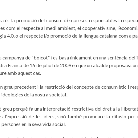
a és la promoció del consum d’empreses responsables i respectuo
ctes com el respecte al medi ambient, el cooperativisme, l’economia 
gia 4.0, o el respecte i/o promoció de la llengua catalana com a par
 la campanya de “boicot” i es basa únicament en una sentència del
ra Franca de 16 de juliol de 2009 en què un alcalde proposava un 
veure amb aquest cas.
n greu precedent i la restricció del concepte de consum ètic i re
 ideològics de la nostra societat.
reu perquè fa una interpretació restrictiva del dret a la llibertat
’expressió de les idees, sinó també promoure la difusió per to
 persones en la seva vida social.