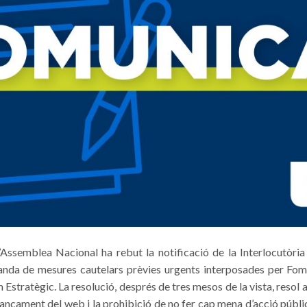
’Assemblea Nacional ha rebut la notificació de la Interlocutòria
anda de mesures cautelars prèvies urgents interposades per Fo
m Estratègic. La resolució, després de tres mesos de la vista, reso
tancament del web i la prohibició de no fer cap mena d’acció púb