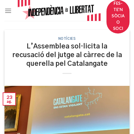
Skip
FES-
TE'N
to
SÒCIA
content
O
SOCI
NOTÍCIES
L’Assemblea sol·licita la
recusació del jutge al càrrec de la
querella pel Catalangate
23
ag.