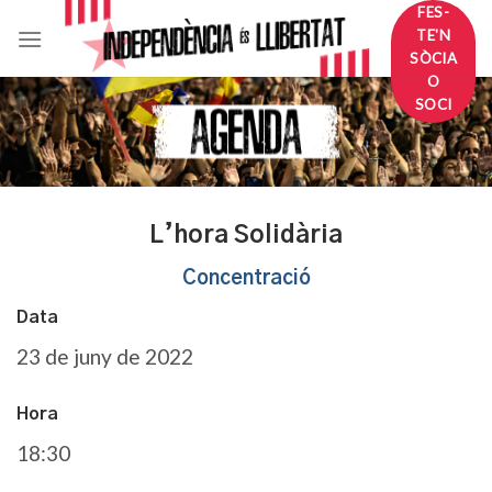
Skip
FES-
TE'N
to
SÒCIA
content
O
SOCI
L’hora Solidària
Concentració
Data
23 de juny de 2022
Hora
18:30