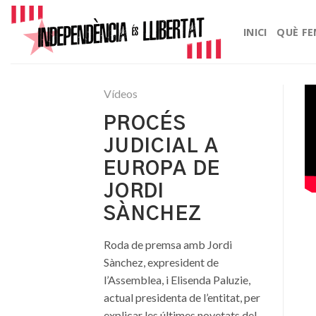
Skip
to
INICI
QUÈ F
content
Vídeos
PROCÉS
JUDICIAL A
EUROPA DE
JORDI
SÀNCHEZ
Roda de premsa amb Jordi
Sànchez, expresident de
l’Assemblea, i Elisenda Paluzie,
actual presidenta de l’entitat, per
explicar les últimes novetats del