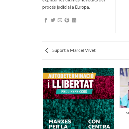
procés judicial a Europa.
Suport a Marcel Vivet
S