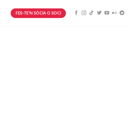
FES-TE'N SÒCIA O SOCI