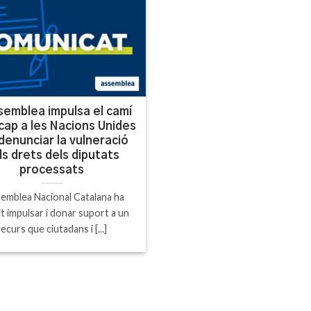
semblea impulsa el camí
 cap a les Nacions Unides
denunciar la vulneració
ls drets dels diputats
processats
semblea Nacional Catalana ha
it impulsar i donar suport a un
recurs que ciutadans i [...]