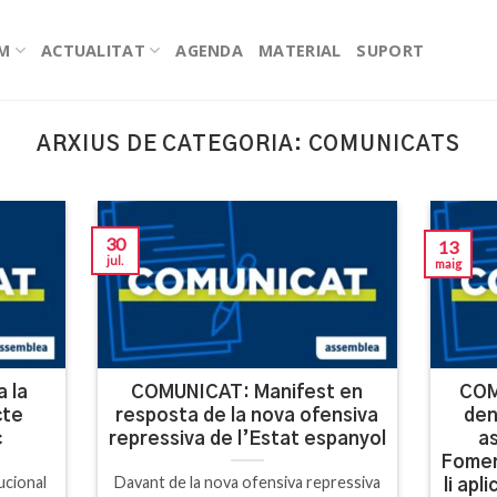
EM
ACTUALITAT
AGENDA
MATERIAL
SUPORT
ARXIUS DE CATEGORIA:
COMUNICATS
30
13
jul.
maig
 la
COMUNICAT: Manifest en
COM
cte
resposta de la nova ofensiva
den
c
repressiva de l’Estat espanyol
as
Fomen
ucional
Davant de la nova ofensiva repressiva
li apl