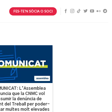
FES-TE'N SÒCIA O SOCI
UNICAT: L’Assemblea
uncia que la CNMC vol
sumir la denúncia de
t del Treball per poder-
icar multes molt elevades