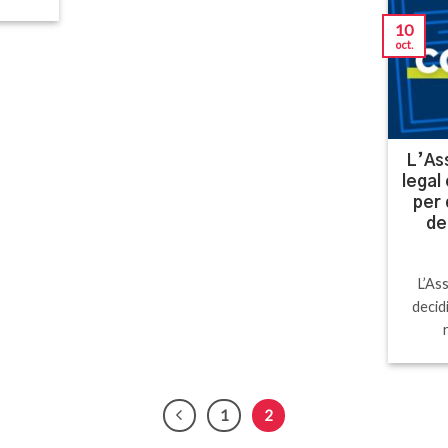
10
oct.
L’As
legal
per 
de
L’As
decid
1
2