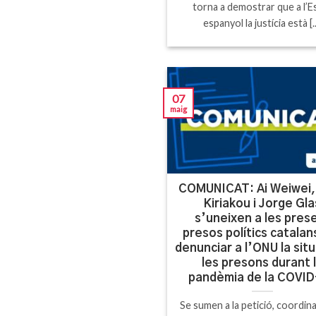
torna a demostrar que a l’E
espanyol la justícia està [..
07
maig
COMUNICAT: Ai Weiwei,
Kiriakou i Jorge Gla
s’uneixen a les prese
presos polítics catalan
denunciar a l’ONU la situ
les presons durant 
pandèmia de la COVI
Se sumen a la petició, coordin