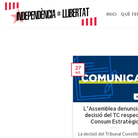
Skip
to
INICI
QUÈ F
content
27
oct.
L’Assemblea denuncia
decisió del TC respe
Consum Estratègi
La decisió del Tribunal Constit