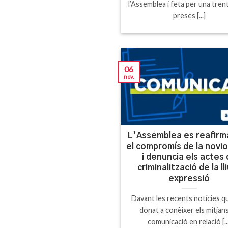
l’Assemblea i feta per una tren
preses [...]
06
nov.
L’Assemblea es reafir
el compromís de la novio
i denuncia els actes
criminalització de la ll
expressió
Davant les recents notícies q
donat a conèixer els mitjan
comunicació en relació [..