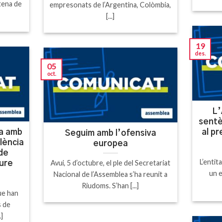
tena de
empresonats de l’Argentina, Colòmbia,
[...]
19
des.
05
oct.
L’
sentè
ma amb
al pr
Seguim amb l’ofensiva
lència
europea
 de
L’entit
Avui, 5 d’octubre, el ple del Secretariat
iure
un e
Nacional de l’Assemblea s’ha reunit a
Riudoms. S’han [...]
ue han
s de
.]