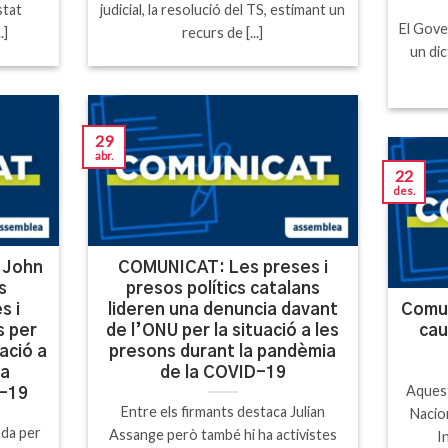
stat
judicial, la resolució del TS, estimant un
El Gove
.]
recurs de [...]
un di
29
abr.
22
des.
 John
COMUNICAT: Les preses i
s
presos polítics catalans
s i
lideren una denuncia davant
Comun
s per
de l’ONU per la situació a les
cau
ació a
presons durant la pandèmia
la
de la COVID-19
Aquest
D-19
Entre els firmants destaca Julian
Nacion
ada per
Assange però també hi ha activistes
I